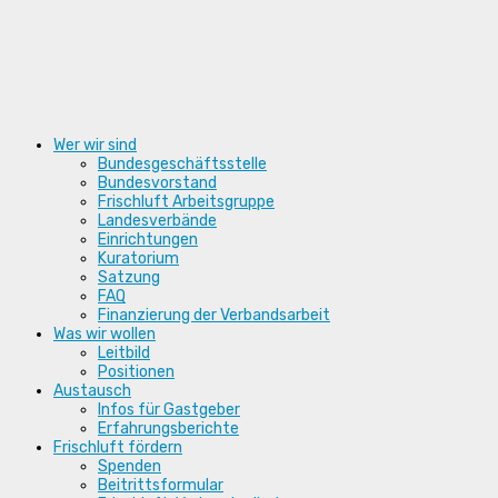
Zum
Inhalt
wechseln
Wer wir sind
Bundesgeschäftsstelle
Bundesvorstand
Frischluft Arbeitsgruppe
Landesverbände
Einrichtungen
Kuratorium
Satzung
FAQ
Finanzierung der Verbandsarbeit
Was wir wollen
Leitbild
Positionen
Austausch
Infos für Gastgeber
Erfahrungsberichte
Frischluft fördern
Spenden
Beitrittsformular