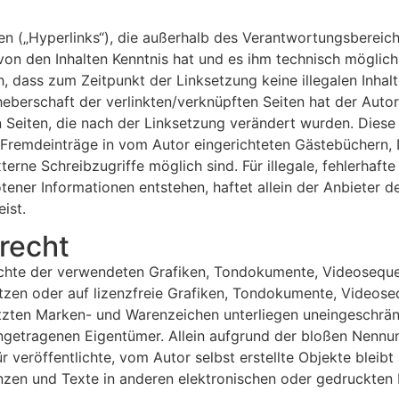
en („Hyperlinks“), die außerhalb des Verantwortungsbereic
or von den Inhalten Kenntnis hat und es ihm technisch mögli
ch, dass zum Zeitpunkt der Linksetzung keine illegalen Inha
eberschaft der verlinkten/verknüpften Seiten hat der Autor k
n Seiten, die nach der Linksetzung verändert wurden. Diese F
Fremdeinträge in vom Autor eingerichteten Gästebüchern, Di
erne Schreibzugriffe möglich sind. Für illegale, fehlerhaft
ner Informationen entstehen, haftet allein der Anbieter de
ist.
recht
rrechte der verwendeten Grafiken, Tondokumente, Videoseque
en oder auf lizenzfreie Grafiken, Tondokumente, Videoseq
tzten Marken- und Warenzeichen unterliegen uneingeschrän
ngetragenen Eigentümer. Allein aufgrund der bloßen Nennun
 veröffentlichte, vom Autor selbst erstellte Objekte bleibt 
en und Texte in anderen elektronischen oder gedruckten 